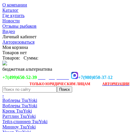
О компании
Каталог
Где купить
Новости
Отзывы рыбаков
Видео
Личный кабинет
Авторизоваться
Моя корзина
Товаров нет
Товаров:
Сумма:
бюджетная альтернатива
+7(499)650-52-39
+7(980)050-37-12
info@tsuyoki.ru
Заказ доступен
после
ТОЛЬКО
ЮРИДИЧЕСКИМ ЛИЦАМ
АВТОРИЗАЦИИ
-
Воблеры TsuYoki
Воблеры TsuYoki
Кренк TsuYoki
Раттлин TsuYoki
Тейл-спиннер TsuYoki
Минноу TsuYoki