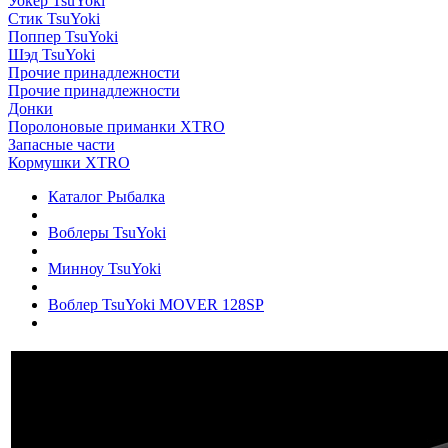
Уокер TsuYoki
Стик TsuYoki
Поппер TsuYoki
Шэд TsuYoki
Прочие принадлежности
Прочие принадлежности
Донки
Поролоновые приманки XTRO
Запасные части
Кормушки XTRO
Каталог Рыбалка
Воблеры TsuYoki
Минноу TsuYoki
Воблер TsuYoki MOVER 128SP