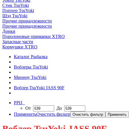
Уокер TsuYoki
Стик TsuYoki
Поппер TsuYoki
Шэд TsuYoki
Прочие принадлежности
Прочие принадлежности
Донки
Поролоновые приманки XTRO
Запасные части
Кормушки XTRO
Каталог Рыбалка
Воблеры TsuYoki
Минноу TsuYoki
Воблер TsuYoki JASS 90F
РРЦ
От
До
Применить
Очистить фильтр
Воблер TsuYoki JASS 90F