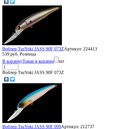
Воблер TsuYoki JASS 90F 073Z
Артикул: 224413
539 руб. Розница
В корзину
Товар в корзине
шт
Воблер TsuYoki JASS 90F 073Z
Воблер TsuYoki JASS 90F 099
Артикул: 212737