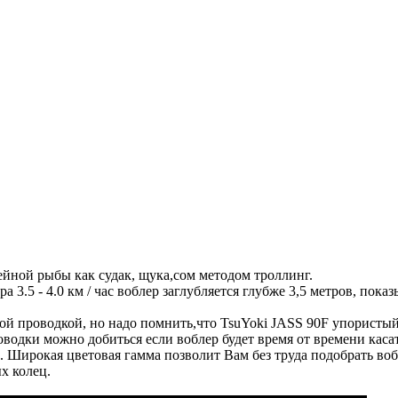
йной рыбы как судак, щука,сом методом троллинг.
ра 3.5 - 4.0 км / час воблер заглубляется глубже 3,5 метров, п
й проводкой, но надо помнить,что TsuYoki JASS 90F упористый
водки можно добиться если воблер будет время от времени касат
. Широкая цветовая гамма позволит Вам без труда подобрать во
 колец.