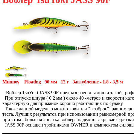
Минноу Floating 90 мм 12 г Заглубление - 1.8 - 3,5 м
Воблер TsuYoki JASS 90F предназначен для ловли такой трофе
При отпуске шнура ( 0.2 мм ) около 40 -метров и скорости кате
характерную для приманок хорошо работающих по судаку.
Также данной моделью можно ловить и "в заброс", равномерно
теста. Лучших результатов при использовании равномерной про
при этом - большая лопатка воблера надежно закрывает крючки
JASS 90F оснащен тройниками OWNER и комплектом силовых