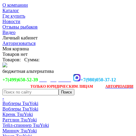
О компании
Каталог
Где купить
Новости
Отзывы рыбаков
Видео
Личный кабинет
Авторизоваться
Моя корзина
Товаров нет
Товаров:
Сумма:
бюджетная альтернатива
+7(499)650-52-39
+7(980)050-37-12
info@tsuyoki.ru
Заказ доступен
после
ТОЛЬКО
ЮРИДИЧЕСКИМ ЛИЦАМ
АВТОРИЗАЦИИ
-
Воблеры TsuYoki
Воблеры TsuYoki
Кренк TsuYoki
Раттлин TsuYoki
Тейл-спиннер TsuYoki
Минноу TsuYoki