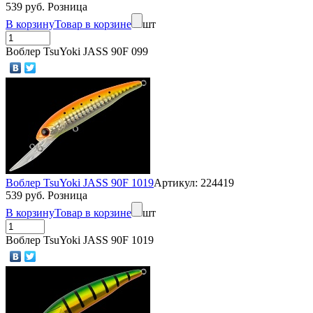
539 руб. Розница
В корзину
Товар в корзине
шт
Воблер TsuYoki JASS 90F 099
Воблер TsuYoki JASS 90F 1019
Артикул: 224419
539 руб. Розница
В корзину
Товар в корзине
шт
Воблер TsuYoki JASS 90F 1019