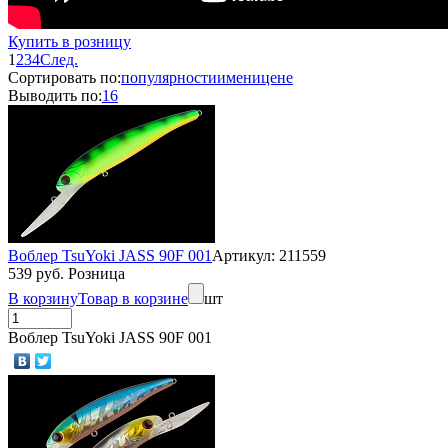
Купить в розницу
1
2
3
4
След.
Сортировать по:
популярности
имени
цене
Выводить по:
16
Воблер TsuYoki JASS 90F 001
Артикул: 211559
539 руб. Розница
В корзину
Товар в корзине
шт
Воблер TsuYoki JASS 90F 001