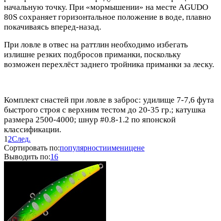
начальную точку. При «мормышении» на месте AGUDO
80S сохраняет горизонтальное положение в воде, плавно
покачиваясь вперед-назад.
При ловле в отвес на раттлин необходимо избегать
излишне резких подбросов приманки, поскольку
возможен перехлёст заднего тройника приманки за леску.
Комплект снастей при ловле в заброс: удилище 7-7,6 фута
быстрого строя с верхним тестом до 20-35 гр.; катушка
размера 2500-4000; шнур #0.8-1.2 по японской
классификации.
1
2
След.
Сортировать по:
популярности
имени
цене
Выводить по:
16