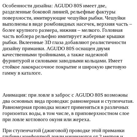
Особенности дизайна: AGUDO 80S имеет две,
разделенные боковой линией, рельефные фактуры
поверхности, имитирующие чешуйки рыбки. Чешуйки
выполнены в виде ромбовидных насечек, верхняя часть –
более крупного размера, нижняя – мелкого. Головная
часть воблера рельефно имитирует жаберные крышки
рыбки. Вклеенные 3D глаза добавляют реалистичности
дизайну приманки. AGUDO 80S оснащен двумя
качественными тройниками, а также надежной
фурнитурой и силовыми заводными кольцами. Имеет
стойкое лакокрасочное покрытие и широкую цветовую
гамму в каталоге.
Анимация: при ловле в заброс с AGUDO 80S возможны
два основных вида проводки: равномерная и ступенчатая.
Равномерная проводка может применяться в различных
горизонтах воды, в том числе, в приповерхностном слое
при ловле котлового окуня или жереха.
При ступенчатой (джиговой) проводке этой приманки
глубины комфортной ловли начинаются от 2 метров и