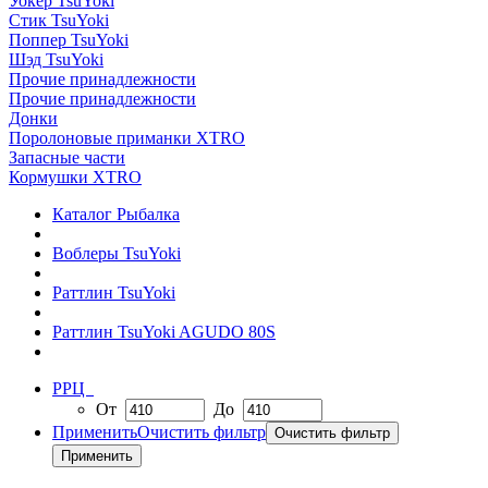
Уокер TsuYoki
Стик TsuYoki
Поппер TsuYoki
Шэд TsuYoki
Прочие принадлежности
Прочие принадлежности
Донки
Поролоновые приманки XTRO
Запасные части
Кормушки XTRO
Каталог Рыбалка
Воблеры TsuYoki
Раттлин TsuYoki
Раттлин TsuYoki AGUDO 80S
РРЦ
От
До
Применить
Очистить фильтр