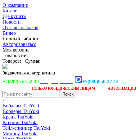
О компании
Каталог
Где купить
Новости
Отзывы рыбаков
Видео
Личный кабинет
Авторизоваться
Моя корзина
Товаров нет
Товаров:
Сумма:
бюджетная альтернатива
+7(499)650-52-39
+7(980)050-37-12
info@tsuyoki.ru
Заказ доступен
после
ТОЛЬКО
ЮРИДИЧЕСКИМ ЛИЦАМ
АВТОРИЗАЦИИ
-
Воблеры TsuYoki
Воблеры TsuYoki
Кренк TsuYoki
Раттлин TsuYoki
Тейл-спиннер TsuYoki
Минноу TsuYoki