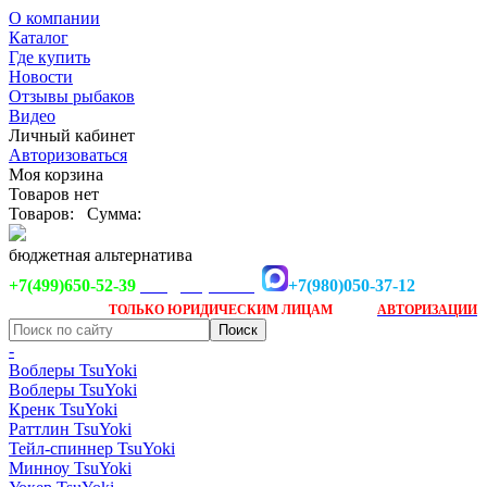
О компании
Каталог
Где купить
Новости
Отзывы рыбаков
Видео
Личный кабинет
Авторизоваться
Моя корзина
Товаров нет
Товаров:
Сумма:
бюджетная альтернатива
+7(499)650-52-39
+7(980)050-37-12
info@tsuyoki.ru
Заказ доступен
после
ТОЛЬКО
ЮРИДИЧЕСКИМ ЛИЦАМ
АВТОРИЗАЦИИ
-
Воблеры TsuYoki
Воблеры TsuYoki
Кренк TsuYoki
Раттлин TsuYoki
Тейл-спиннер TsuYoki
Минноу TsuYoki