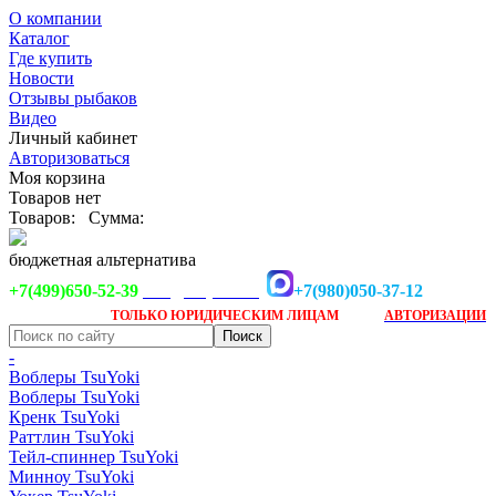
О компании
Каталог
Где купить
Новости
Отзывы рыбаков
Видео
Личный кабинет
Авторизоваться
Моя корзина
Товаров нет
Товаров:
Сумма:
бюджетная альтернатива
+7(499)650-52-39
+7(980)050-37-12
info@tsuyoki.ru
Заказ доступен
после
ТОЛЬКО
ЮРИДИЧЕСКИМ ЛИЦАМ
АВТОРИЗАЦИИ
-
Воблеры TsuYoki
Воблеры TsuYoki
Кренк TsuYoki
Раттлин TsuYoki
Тейл-спиннер TsuYoki
Минноу TsuYoki