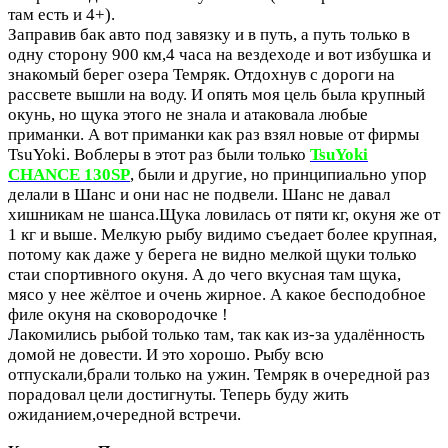
там есть и 4+).
Заправив бак авто под завязку и в путь, а путь только в
одну сторону 900 км,4 часа на вездеходе и вот избушка и
знакомый берег озера Темряк. Отдохнув с дороги на
рассвете вышли на воду. И опять моя цель была крупный
окунь, но щука этого не знала и атаковала любые
приманки. А вот приманки как раз взял новые от фирмы
TsuYoki. Воблеры в этот раз были только
TsuYoki
CHANCE 130SP
, были и другие, но принципиально упор
делали в Шанс и они нас не подвели. Шанс не давал
хишникам не шанса.Щука ловилась от пяти кг, окуня же от
1 кг и выше. Мелкую рыбу видимо съедает более крупная,
потому как даже у берега не видно мелкой щуки только
стаи спортивного окуня. А до чего вкусная там щука,
мясо у нее жёлтое и очень жирное. А какое бесподобное
филе окуня на сковородочке !
Лакомились рыбой только там, так как из-за удалённость
домой не довести. И это хорошо. Рыбу всю
отпускали,брали только на ужин. Темряк в очередной раз
порадовал цели достигнуты. Теперь буду жить
ожиданием,очередной встречи.