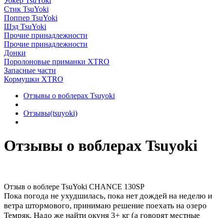
Уокер TsuYoki
Стик TsuYoki
Поппер TsuYoki
Шэд TsuYoki
Прочие принадлежности
Прочие принадлежности
Донки
Поролоновые приманки XTRO
Запасные части
Кормушки XTRO
Отзывы о воблерах Tsuyoki
Отзывы(tsuyoki)
Отзывы о воблерах Tsuyoki
Отзыв о воблере TsuYoki CHANCE 130SP
Пока погода не ухудшилась, пока нет дождей на неделю и
ветра штормового, принимаю решение поехать на озеро
Темряк. Надо же найти окуня 3+ кг (а говорят местные