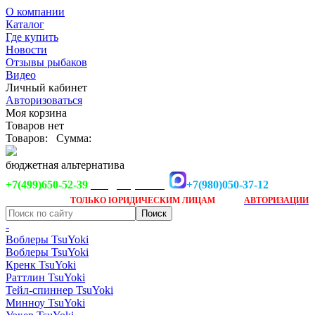
О компании
Каталог
Где купить
Новости
Отзывы рыбаков
Видео
Личный кабинет
Авторизоваться
Моя корзина
Товаров нет
Товаров:
Сумма:
бюджетная альтернатива
+7(499)650-52-39
+7(980)050-37-12
info@tsuyoki.ru
Заказ доступен
после
ТОЛЬКО
ЮРИДИЧЕСКИМ ЛИЦАМ
АВТОРИЗАЦИИ
-
Воблеры TsuYoki
Воблеры TsuYoki
Кренк TsuYoki
Раттлин TsuYoki
Тейл-спиннер TsuYoki
Минноу TsuYoki