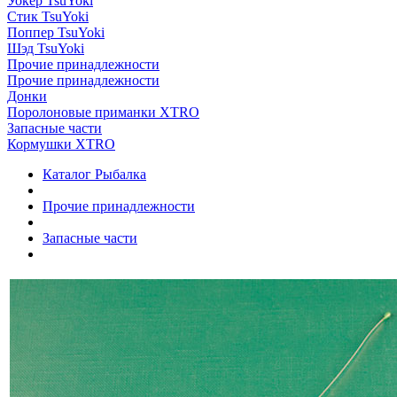
Уокер TsuYoki
Стик TsuYoki
Поппер TsuYoki
Шэд TsuYoki
Прочие принадлежности
Прочие принадлежности
Донки
Поролоновые приманки XTRO
Запасные части
Кормушки XTRO
Каталог Рыбалка
Прочие принадлежности
Запасные части