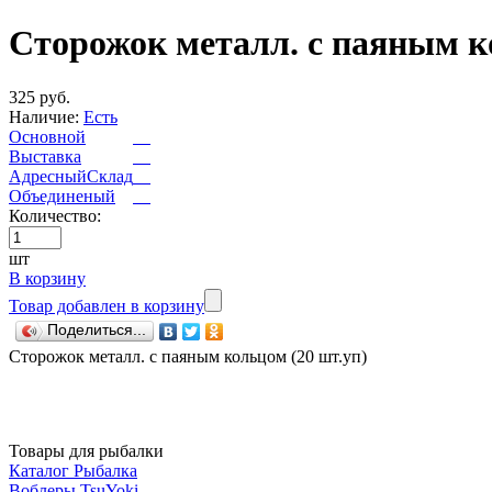
Сторожок металл. с паяным к
325 руб.
Наличие:
Есть
Основной
Выставка
АдресныйСклад
Объединеный
Количество:
шт
В корзину
Товар добавлен в корзину
Поделиться...
Сторожок металл. с паяным кольцом (20 шт.уп)
Товары для рыбалки
Каталог Рыбалка
Воблеры TsuYoki