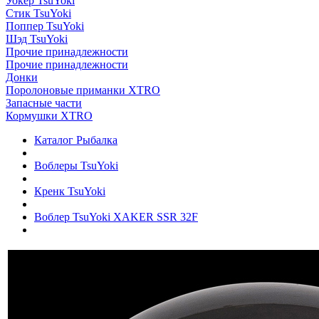
Уокер TsuYoki
Стик TsuYoki
Поппер TsuYoki
Шэд TsuYoki
Прочие принадлежности
Прочие принадлежности
Донки
Поролоновые приманки XTRO
Запасные части
Кормушки XTRO
Каталог Рыбалка
Воблеры TsuYoki
Кренк TsuYoki
Воблер TsuYoki XAKER SSR 32F