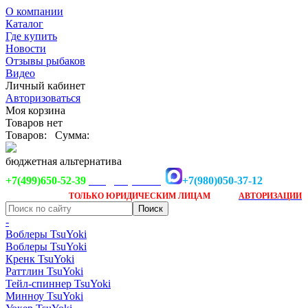
О компании
Каталог
Где купить
Новости
Отзывы рыбаков
Видео
Личный кабинет
Авторизоваться
Моя корзина
Товаров нет
Товаров:
Сумма:
бюджетная альтернатива
+7(499)650-52-39
+7(980)050-37-12
info@tsuyoki.ru
Заказ доступен
после
ТОЛЬКО
ЮРИДИЧЕСКИМ ЛИЦАМ
АВТОРИЗАЦИИ
-
Воблеры TsuYoki
Воблеры TsuYoki
Кренк TsuYoki
Раттлин TsuYoki
Тейл-спиннер TsuYoki
Минноу TsuYoki