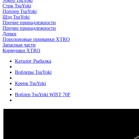
Уокер TsuYoki
Стик TsuYoki
Поппер TsuYoki
Шэд TsuYoki
Прочие принадлежности
Прочие принадлежности
Донки
Поролоновые приманки XTRO
Запасные части
Кормушки XTRO
Каталог Рыбалка
Воблеры TsuYoki
Кренк TsuYoki
Воблер TsuYoki WIST 70F