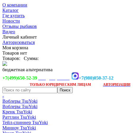
О компании
Каталог
Где купить
Новости
Отзывы рыбаков
Видео
Личный кабинет
Авторизоваться
Моя корзина
Товаров нет
Товаров:
Сумма:
бюджетная альтернатива
+7(499)650-52-39
+7(980)050-37-12
info@tsuyoki.ru
Заказ доступен
после
ТОЛЬКО
ЮРИДИЧЕСКИМ ЛИЦАМ
АВТОРИЗАЦИИ
-
Воблеры TsuYoki
Воблеры TsuYoki
Кренк TsuYoki
Раттлин TsuYoki
Тейл-спиннер TsuYoki
Минноу TsuYoki