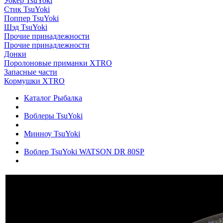
Уокер TsuYoki
Стик TsuYoki
Поппер TsuYoki
Шэд TsuYoki
Прочие принадлежности
Прочие принадлежности
Донки
Поролоновые приманки XTRO
Запасные части
Кормушки XTRO
Каталог Рыбалка
Воблеры TsuYoki
Минноу TsuYoki
Воблер TsuYoki WATSON DR 80SP