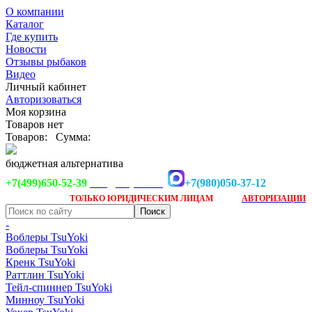
О компании
Каталог
Где купить
Новости
Отзывы рыбаков
Видео
Личный кабинет
Авторизоваться
Моя корзина
Товаров нет
Товаров:
Сумма:
бюджетная альтернатива
+7(499)650-52-39
+7(980)050-37-12
info@tsuyoki.ru
Заказ доступен
после
ТОЛЬКО
ЮРИДИЧЕСКИМ ЛИЦАМ
АВТОРИЗАЦИИ
-
Воблеры TsuYoki
Воблеры TsuYoki
Кренк TsuYoki
Раттлин TsuYoki
Тейл-спиннер TsuYoki
Минноу TsuYoki