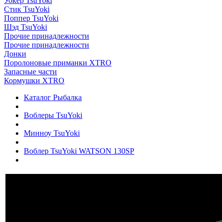
Уокер TsuYoki
Стик TsuYoki
Поппер TsuYoki
Шэд TsuYoki
Прочие принадлежности
Прочие принадлежности
Донки
Поролоновые приманки XTRO
Запасные части
Кормушки XTRO
Каталог Рыбалка
Воблеры TsuYoki
Минноу TsuYoki
Воблер TsuYoki WATSON 130SP