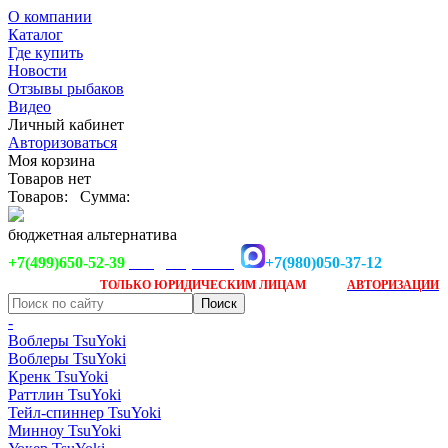
О компании
Каталог
Где купить
Новости
Отзывы рыбаков
Видео
Личный кабинет
Авторизоваться
Моя корзина
Товаров нет
Товаров:
Сумма:
бюджетная альтернатива
+7(499)650-52-39
+7(980)050-37-12
info@tsuyoki.ru
Заказ доступен
после
ТОЛЬКО
ЮРИДИЧЕСКИМ ЛИЦАМ
АВТОРИЗАЦИИ
-
Воблеры TsuYoki
Воблеры TsuYoki
Кренк TsuYoki
Раттлин TsuYoki
Тейл-спиннер TsuYoki
Минноу TsuYoki