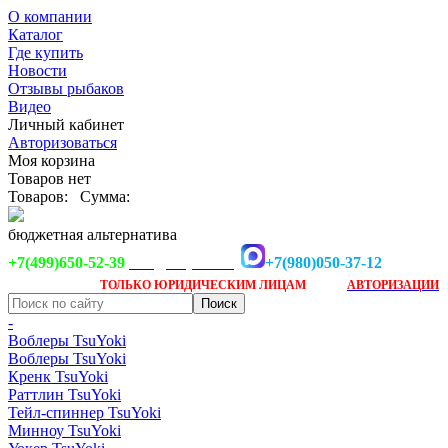
О компании
Каталог
Где купить
Новости
Отзывы рыбаков
Видео
Личный кабинет
Авторизоваться
Моя корзина
Товаров нет
Товаров:
Сумма:
бюджетная альтернатива
+7(499)650-52-39
+7(980)050-37-12
info@tsuyoki.ru
Заказ доступен
после
ТОЛЬКО
ЮРИДИЧЕСКИМ ЛИЦАМ
АВТОРИЗАЦИИ
-
Воблеры TsuYoki
Воблеры TsuYoki
Кренк TsuYoki
Раттлин TsuYoki
Тейл-спиннер TsuYoki
Минноу TsuYoki