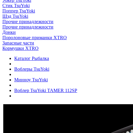
Уокер TsuYoki
Стик TsuYoki
Поппер TsuYoki
Шэд TsuYoki
Прочие принадлежности
Прочие принадлежности
Донки
Поролоновые приманки XTRO
Запасные части
Кормушки XTRO
Каталог Рыбалка
Воблеры TsuYoki
Минноу TsuYoki
Воблер TsuYoki TAMER 112SP