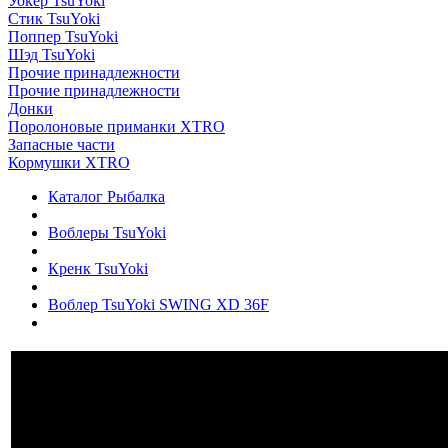
Уокер TsuYoki
Стик TsuYoki
Поппер TsuYoki
Шэд TsuYoki
Прочие принадлежности
Прочие принадлежности
Донки
Поролоновые приманки XTRO
Запасные части
Кормушки XTRO
Каталог Рыбалка
Воблеры TsuYoki
Кренк TsuYoki
Воблер TsuYoki SWING XD 36F