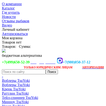
О компании
Каталог
Где купить
Новости
Отзывы рыбаков
Видео
Личный кабинет
Авторизоваться
Моя корзина
Товаров нет
Товаров:
Сумма:
бюджетная альтернатива
+7(499)650-52-39
+7(980)050-37-12
info@tsuyoki.ru
Заказ доступен
после
ТОЛЬКО
ЮРИДИЧЕСКИМ ЛИЦАМ
АВТОРИЗАЦИИ
-
Воблеры TsuYoki
Воблеры TsuYoki
Кренк TsuYoki
Раттлин TsuYoki
Тейл-спиннер TsuYoki
Минноу TsuYoki