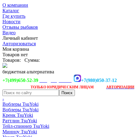
О компании
Каталог
Где купить
Новости
Отзывы рыбаков
Видео
Личный кабинет
Авторизоваться
Моя корзина
Товаров нет
Товаров:
Сумма:
бюджетная альтернатива
+7(499)650-52-39
+7(980)050-37-12
info@tsuyoki.ru
Заказ доступен
после
ТОЛЬКО
ЮРИДИЧЕСКИМ ЛИЦАМ
АВТОРИЗАЦИИ
-
Воблеры TsuYoki
Воблеры TsuYoki
Кренк TsuYoki
Раттлин TsuYoki
Тейл-спиннер TsuYoki
Минноу TsuYoki