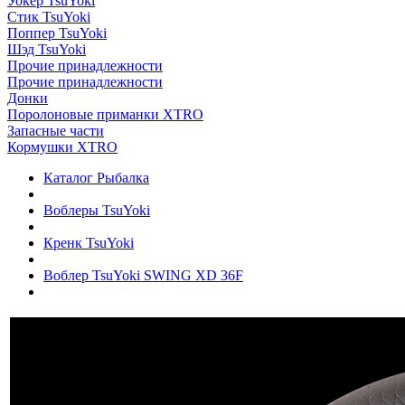
Уокер TsuYoki
Стик TsuYoki
Поппер TsuYoki
Шэд TsuYoki
Прочие принадлежности
Прочие принадлежности
Донки
Поролоновые приманки XTRO
Запасные части
Кормушки XTRO
Каталог Рыбалка
Воблеры TsuYoki
Кренк TsuYoki
Воблер TsuYoki SWING XD 36F