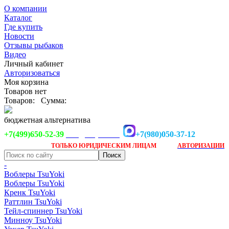
О компании
Каталог
Где купить
Новости
Отзывы рыбаков
Видео
Личный кабинет
Авторизоваться
Моя корзина
Товаров нет
Товаров:
Сумма:
бюджетная альтернатива
+7(499)650-52-39
+7(980)050-37-12
info@tsuyoki.ru
Заказ доступен
после
ТОЛЬКО
ЮРИДИЧЕСКИМ ЛИЦАМ
АВТОРИЗАЦИИ
-
Воблеры TsuYoki
Воблеры TsuYoki
Кренк TsuYoki
Раттлин TsuYoki
Тейл-спиннер TsuYoki
Минноу TsuYoki