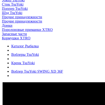
Уокер TsuYoki
Стик TsuYoki
Поппер TsuYoki
Шэд TsuYoki
Прочие принадлежности
Прочие принадлежности
Донки
Поролоновые приманки XTRO
Запасные части
Кормушки XTRO
Каталог Рыбалка
Воблеры TsuYoki
Кренк TsuYoki
Воблер TsuYoki SWING XD 36F