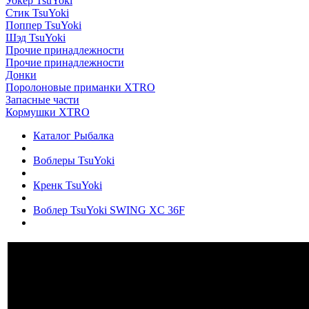
Уокер TsuYoki
Стик TsuYoki
Поппер TsuYoki
Шэд TsuYoki
Прочие принадлежности
Прочие принадлежности
Донки
Поролоновые приманки XTRO
Запасные части
Кормушки XTRO
Каталог Рыбалка
Воблеры TsuYoki
Кренк TsuYoki
Воблер TsuYoki SWING XC 36F