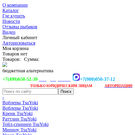
О компании
Каталог
Где купить
Новости
Отзывы рыбаков
Видео
Личный кабинет
Авторизоваться
Моя корзина
Товаров нет
Товаров:
Сумма:
бюджетная альтернатива
+7(499)650-52-39
+7(980)050-37-12
info@tsuyoki.ru
Заказ доступен
после
ТОЛЬКО
ЮРИДИЧЕСКИМ ЛИЦАМ
АВТОРИЗАЦИИ
-
Воблеры TsuYoki
Воблеры TsuYoki
Кренк TsuYoki
Раттлин TsuYoki
Тейл-спиннер TsuYoki
Минноу TsuYoki