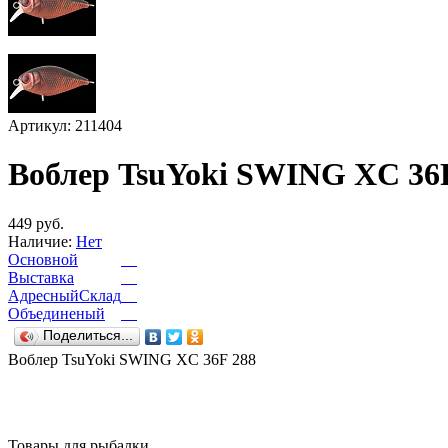
Артикул: 211404
Воблер TsuYoki SWING XC 36
449 руб.
Наличие:
Нет
Основной
Выставка
АдресныйСклад
Объединеный
Поделиться...
Воблер TsuYoki SWING XC 36F 288
Товары для рыбалки