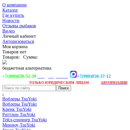
О компании
Каталог
Где купить
Новости
Отзывы рыбаков
Видео
Личный кабинет
Авторизоваться
Моя корзина
Товаров нет
Товаров:
Сумма:
бюджетная альтернатива
+7(499)650-52-39
+7(980)050-37-12
info@tsuyoki.ru
Заказ доступен
после
ТОЛЬКО
ЮРИДИЧЕСКИМ ЛИЦАМ
АВТОРИЗАЦИИ
-
Воблеры TsuYoki
Воблеры TsuYoki
Кренк TsuYoki
Раттлин TsuYoki
Тейл-спиннер TsuYoki
Минноу TsuYoki