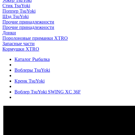
Уокер TsuYoki
Стик TsuYoki
Поппер TsuYoki
Шэд TsuYoki
Прочие принадлежности
Прочие принадлежности
Донки
Поролоновые приманки XTRO
Запасные части
Кормушки XTRO
Каталог Рыбалка
Воблеры TsuYoki
Кренк TsuYoki
Воблер TsuYoki SWING XC 36F