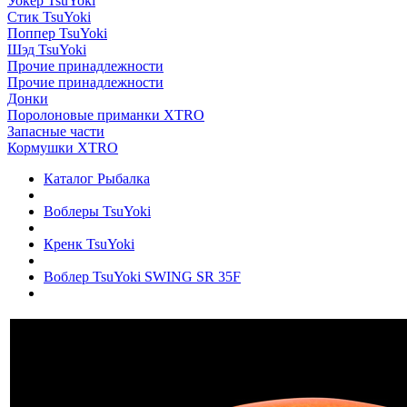
Уокер TsuYoki
Стик TsuYoki
Поппер TsuYoki
Шэд TsuYoki
Прочие принадлежности
Прочие принадлежности
Донки
Поролоновые приманки XTRO
Запасные части
Кормушки XTRO
Каталог Рыбалка
Воблеры TsuYoki
Кренк TsuYoki
Воблер TsuYoki SWING SR 35F