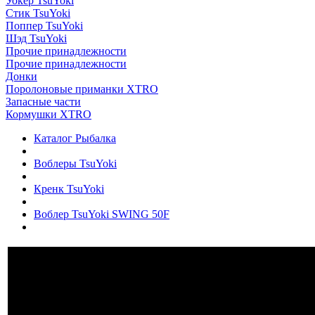
Уокер TsuYoki
Стик TsuYoki
Поппер TsuYoki
Шэд TsuYoki
Прочие принадлежности
Прочие принадлежности
Донки
Поролоновые приманки XTRO
Запасные части
Кормушки XTRO
Каталог Рыбалка
Воблеры TsuYoki
Кренк TsuYoki
Воблер TsuYoki SWING 50F