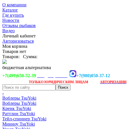
О компании
Каталог
Где купить
Новости
Отзывы рыбаков
Видео
Личный кабинет
Авторизоваться
Моя корзина
Товаров нет
Товаров:
Сумма:
бюджетная альтернатива
+7(499)650-52-39
+7(980)050-37-12
info@tsuyoki.ru
Заказ доступен
после
ТОЛЬКО
ЮРИДИЧЕСКИМ ЛИЦАМ
АВТОРИЗАЦИИ
-
Воблеры TsuYoki
Воблеры TsuYoki
Кренк TsuYoki
Раттлин TsuYoki
Тейл-спиннер TsuYoki
Минноу TsuYoki