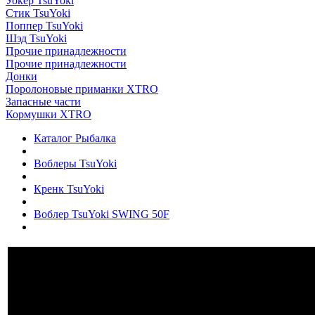
Уокер TsuYoki
Стик TsuYoki
Поппер TsuYoki
Шэд TsuYoki
Прочие принадлежности
Прочие принадлежности
Донки
Поролоновые приманки XTRO
Запасные части
Кормушки XTRO
Каталог Рыбалка
Воблеры TsuYoki
Кренк TsuYoki
Воблер TsuYoki SWING 50F