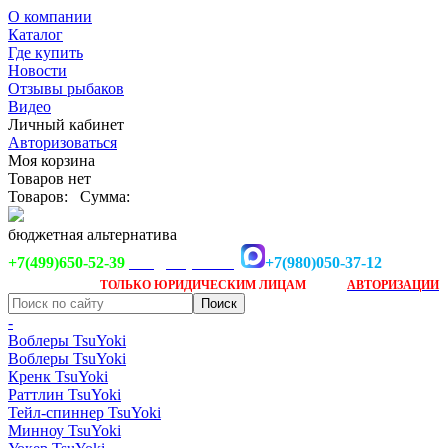
О компании
Каталог
Где купить
Новости
Отзывы рыбаков
Видео
Личный кабинет
Авторизоваться
Моя корзина
Товаров нет
Товаров:
Сумма:
бюджетная альтернатива
+7(499)650-52-39
+7(980)050-37-12
info@tsuyoki.ru
Заказ доступен
после
ТОЛЬКО
ЮРИДИЧЕСКИМ ЛИЦАМ
АВТОРИЗАЦИИ
-
Воблеры TsuYoki
Воблеры TsuYoki
Кренк TsuYoki
Раттлин TsuYoki
Тейл-спиннер TsuYoki
Минноу TsuYoki