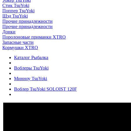
Уокер TsuYoki
Стик TsuYoki
Поппер TsuYoki
Шэд TsuYoki
Прочие принадлежности
Прочие принадлежности
Донки
Поролоновые приманки XTRO
Запасные части
Кормушки XTRO
Каталог Рыбалка
Воблеры TsuYoki
Минноу TsuYoki
Воблер TsuYoki SOLOIST 120F