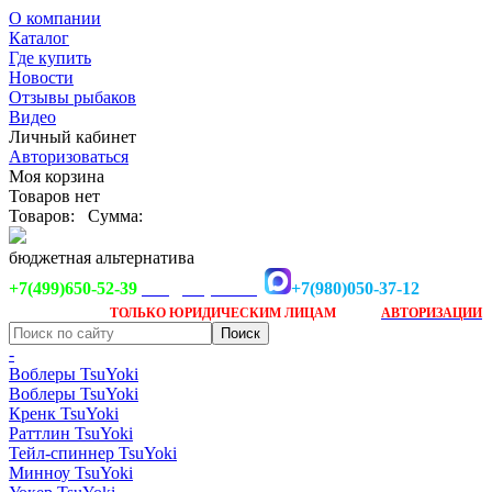
О компании
Каталог
Где купить
Новости
Отзывы рыбаков
Видео
Личный кабинет
Авторизоваться
Моя корзина
Товаров нет
Товаров:
Сумма:
бюджетная альтернатива
+7(499)650-52-39
+7(980)050-37-12
info@tsuyoki.ru
Заказ доступен
после
ТОЛЬКО
ЮРИДИЧЕСКИМ ЛИЦАМ
АВТОРИЗАЦИИ
-
Воблеры TsuYoki
Воблеры TsuYoki
Кренк TsuYoki
Раттлин TsuYoki
Тейл-спиннер TsuYoki
Минноу TsuYoki