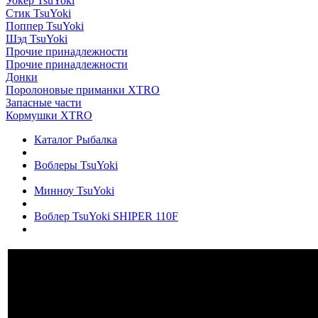
Уокер TsuYoki
Стик TsuYoki
Поппер TsuYoki
Шэд TsuYoki
Прочие принадлежности
Прочие принадлежности
Донки
Поролоновые приманки XTRO
Запасные части
Кормушки XTRO
Каталог Рыбалка
Воблеры TsuYoki
Минноу TsuYoki
Воблер TsuYoki SHIPER 110F