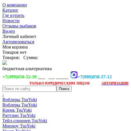
О компании
Каталог
Где купить
Новости
Отзывы рыбаков
Видео
Личный кабинет
Авторизоваться
Моя корзина
Товаров нет
Товаров:
Сумма:
бюджетная альтернатива
+7(499)650-52-39
+7(980)050-37-12
info@tsuyoki.ru
Заказ доступен
после
ТОЛЬКО
ЮРИДИЧЕСКИМ ЛИЦАМ
АВТОРИЗАЦИИ
-
Воблеры TsuYoki
Воблеры TsuYoki
Кренк TsuYoki
Раттлин TsuYoki
Тейл-спиннер TsuYoki
Минноу TsuYoki