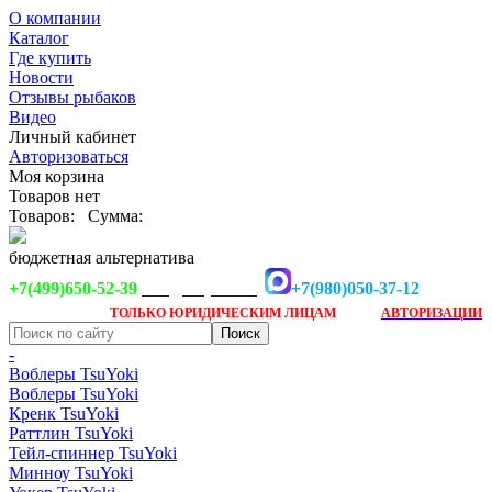
О компании
Каталог
Где купить
Новости
Отзывы рыбаков
Видео
Личный кабинет
Авторизоваться
Моя корзина
Товаров нет
Товаров:
Сумма:
бюджетная альтернатива
+7(499)650-52-39
+7(980)050-37-12
info@tsuyoki.ru
Заказ доступен
после
ТОЛЬКО
ЮРИДИЧЕСКИМ ЛИЦАМ
АВТОРИЗАЦИИ
-
Воблеры TsuYoki
Воблеры TsuYoki
Кренк TsuYoki
Раттлин TsuYoki
Тейл-спиннер TsuYoki
Минноу TsuYoki