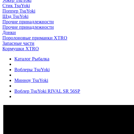
Уокер TsuYoki
Стик TsuYoki
Поппер TsuYoki
Шэд TsuYoki
Прочие принадлежности
Прочие принадлежности
Донки
Поролоновые приманки XTRO
Запасные части
Кормушки XTRO
Каталог Рыбалка
Воблеры TsuYoki
Минноу TsuYoki
Воблер TsuYoki RIVAL SR 56SP