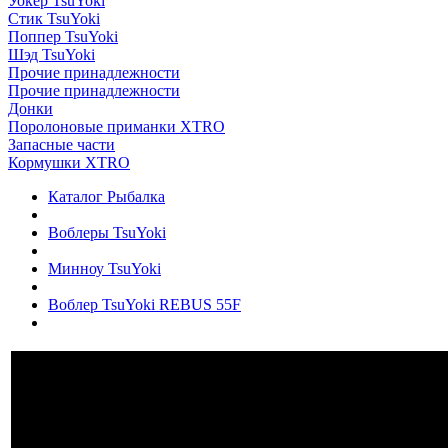
Уокер TsuYoki
Стик TsuYoki
Поппер TsuYoki
Шэд TsuYoki
Прочие принадлежности
Прочие принадлежности
Донки
Поролоновые приманки XTRO
Запасные части
Кормушки XTRO
Каталог Рыбалка
Воблеры TsuYoki
Минноу TsuYoki
Воблер TsuYoki REBUS 55F