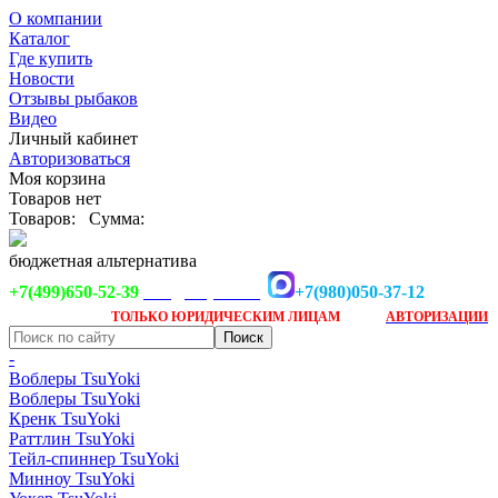
О компании
Каталог
Где купить
Новости
Отзывы рыбаков
Видео
Личный кабинет
Авторизоваться
Моя корзина
Товаров нет
Товаров:
Сумма:
бюджетная альтернатива
+7(499)650-52-39
+7(980)050-37-12
info@tsuyoki.ru
Заказ доступен
после
ТОЛЬКО
ЮРИДИЧЕСКИМ ЛИЦАМ
АВТОРИЗАЦИИ
-
Воблеры TsuYoki
Воблеры TsuYoki
Кренк TsuYoki
Раттлин TsuYoki
Тейл-спиннер TsuYoki
Минноу TsuYoki