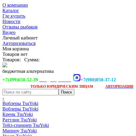
О компании
Каталог
Где купить
Новости
Отзывы рыбаков
Видео
Личный кабинет
Авторизоваться
Моя корзина
Товаров нет
Товаров:
Сумма:
бюджетная альтернатива
+7(499)650-52-39
+7(980)050-37-12
info@tsuyoki.ru
Заказ доступен
после
ТОЛЬКО
ЮРИДИЧЕСКИМ ЛИЦАМ
АВТОРИЗАЦИИ
-
Воблеры TsuYoki
Воблеры TsuYoki
Кренк TsuYoki
Раттлин TsuYoki
Тейл-спиннер TsuYoki
Минноу TsuYoki