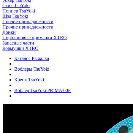
Уокер TsuYoki
Стик TsuYoki
Поппер TsuYoki
Шэд TsuYoki
Прочие принадлежности
Прочие принадлежности
Донки
Поролоновые приманки XTRO
Запасные части
Кормушки XTRO
Каталог Рыбалка
Воблеры TsuYoki
Кренк TsuYoki
Воблер TsuYoki PRIMA 60F