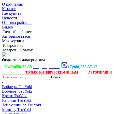
О компании
Каталог
Где купить
Новости
Отзывы рыбаков
Видео
Личный кабинет
Авторизоваться
Моя корзина
Товаров нет
Товаров:
Сумма:
бюджетная альтернатива
+7(499)650-52-39
+7(980)050-37-12
info@tsuyoki.ru
Заказ доступен
после
ТОЛЬКО
ЮРИДИЧЕСКИМ ЛИЦАМ
АВТОРИЗАЦИИ
-
Воблеры TsuYoki
Воблеры TsuYoki
Кренк TsuYoki
Раттлин TsuYoki
Тейл-спиннер TsuYoki
Минноу TsuYoki