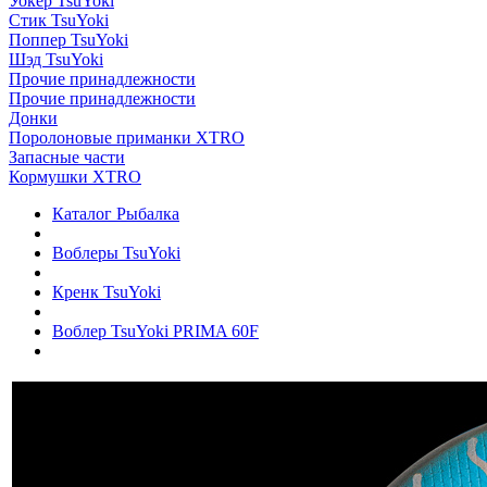
Уокер TsuYoki
Стик TsuYoki
Поппер TsuYoki
Шэд TsuYoki
Прочие принадлежности
Прочие принадлежности
Донки
Поролоновые приманки XTRO
Запасные части
Кормушки XTRO
Каталог Рыбалка
Воблеры TsuYoki
Кренк TsuYoki
Воблер TsuYoki PRIMA 60F