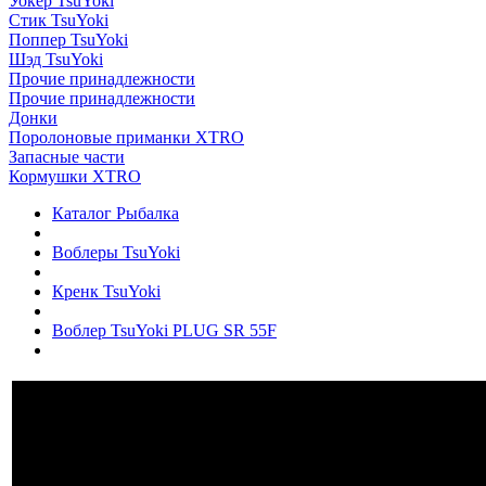
Уокер TsuYoki
Стик TsuYoki
Поппер TsuYoki
Шэд TsuYoki
Прочие принадлежности
Прочие принадлежности
Донки
Поролоновые приманки XTRO
Запасные части
Кормушки XTRO
Каталог Рыбалка
Воблеры TsuYoki
Кренк TsuYoki
Воблер TsuYoki PLUG SR 55F