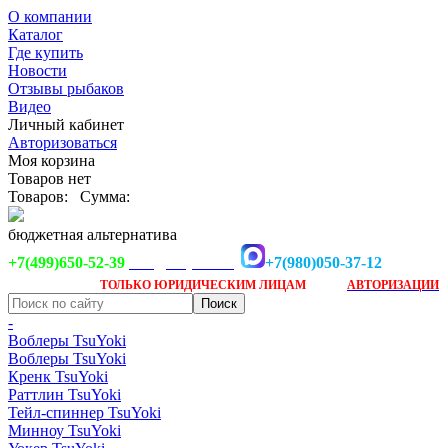
О компании
Каталог
Где купить
Новости
Отзывы рыбаков
Видео
Личный кабинет
Авторизоваться
Моя корзина
Товаров нет
Товаров:
Сумма:
бюджетная альтернатива
+7(499)650-52-39
+7(980)050-37-12
info@tsuyoki.ru
Заказ доступен
после
ТОЛЬКО
ЮРИДИЧЕСКИМ ЛИЦАМ
АВТОРИЗАЦИИ
-
Воблеры TsuYoki
Воблеры TsuYoki
Кренк TsuYoki
Раттлин TsuYoki
Тейл-спиннер TsuYoki
Минноу TsuYoki