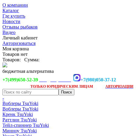
О компании
Каталог
Где купить
Новости
Отзывы рыбаков
Видео
Личный кабинет
Авторизоваться
Моя корзина
Товаров нет
Товаров:
Сумма:
бюджетная альтернатива
+7(499)650-52-39
+7(980)050-37-12
info@tsuyoki.ru
Заказ доступен
после
ТОЛЬКО
ЮРИДИЧЕСКИМ ЛИЦАМ
АВТОРИЗАЦИИ
-
Воблеры TsuYoki
Воблеры TsuYoki
Кренк TsuYoki
Раттлин TsuYoki
Тейл-спиннер TsuYoki
Минноу TsuYoki