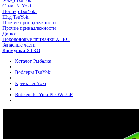
Уокер TsuYoki
Стик TsuYoki
Поппер TsuYoki
Шэд TsuYoki
Прочие принадлежности
Прочие принадлежности
Донки
Поролоновые приманки XTRO
Запасные части
Кормушки XTRO
Каталог Рыбалка
Воблеры TsuYoki
Кренк TsuYoki
Воблер TsuYoki PLOW 75F