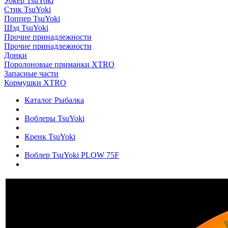
Уокер TsuYoki
Стик TsuYoki
Поппер TsuYoki
Шэд TsuYoki
Прочие принадлежности
Прочие принадлежности
Донки
Поролоновые приманки XTRO
Запасные части
Кормушки XTRO
Каталог Рыбалка
Воблеры TsuYoki
Кренк TsuYoki
Воблер TsuYoki PLOW 75F