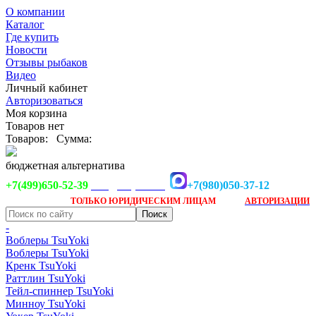
О компании
Каталог
Где купить
Новости
Отзывы рыбаков
Видео
Личный кабинет
Авторизоваться
Моя корзина
Товаров нет
Товаров:
Сумма:
бюджетная альтернатива
+7(499)650-52-39
+7(980)050-37-12
info@tsuyoki.ru
Заказ доступен
после
ТОЛЬКО
ЮРИДИЧЕСКИМ ЛИЦАМ
АВТОРИЗАЦИИ
-
Воблеры TsuYoki
Воблеры TsuYoki
Кренк TsuYoki
Раттлин TsuYoki
Тейл-спиннер TsuYoki
Минноу TsuYoki