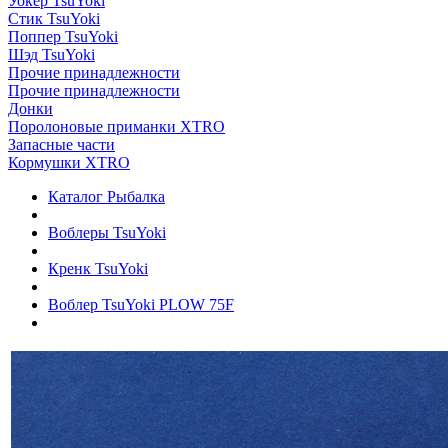
Уокер TsuYoki
Стик TsuYoki
Поппер TsuYoki
Шэд TsuYoki
Прочие принадлежности
Прочие принадлежности
Донки
Поролоновые приманки XTRO
Запасные части
Кормушки XTRO
Каталог Рыбалка
Воблеры TsuYoki
Кренк TsuYoki
Воблер TsuYoki PLOW 75F