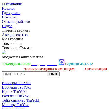
О компании
Каталог
Где купить
Новости
Отзывы рыбаков
Видео
Личный кабинет
Авторизоваться
Моя корзина
Товаров нет
Товаров:
Сумма:
бюджетная альтернатива
+7(499)650-52-39
+7(980)050-37-12
info@tsuyoki.ru
Заказ доступен
после
ТОЛЬКО
ЮРИДИЧЕСКИМ ЛИЦАМ
АВТОРИЗАЦИИ
-
Воблеры TsuYoki
Воблеры TsuYoki
Кренк TsuYoki
Раттлин TsuYoki
Тейл-спиннер TsuYoki
Минноу TsuYoki