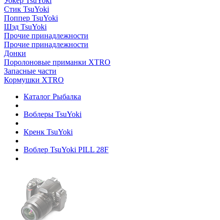
Уокер TsuYoki
Стик TsuYoki
Поппер TsuYoki
Шэд TsuYoki
Прочие принадлежности
Прочие принадлежности
Донки
Поролоновые приманки XTRO
Запасные части
Кормушки XTRO
Каталог Рыбалка
Воблеры TsuYoki
Кренк TsuYoki
Воблер TsuYoki PILL 28F