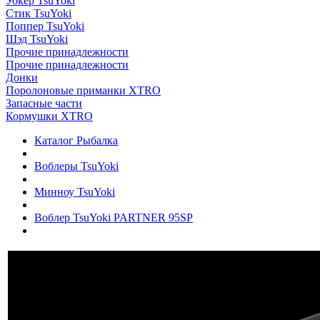
Уокер TsuYoki
Стик TsuYoki
Поппер TsuYoki
Шэд TsuYoki
Прочие принадлежности
Прочие принадлежности
Донки
Поролоновые приманки XTRO
Запасные части
Кормушки XTRO
Каталог Рыбалка
Воблеры TsuYoki
Минноу TsuYoki
Воблер TsuYoki PARTNER 95SP