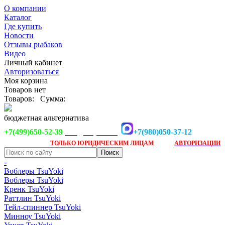
О компании
Каталог
Где купить
Новости
Отзывы рыбаков
Видео
Личный кабинет
Авторизоваться
Моя корзина
Товаров нет
Товаров:
Сумма:
бюджетная альтернатива
+7(499)650-52-39
+7(980)050-37-12
info@tsuyoki.ru
Заказ доступен
после
ТОЛЬКО
ЮРИДИЧЕСКИМ ЛИЦАМ
АВТОРИЗАЦИИ
-
Воблеры TsuYoki
Воблеры TsuYoki
Кренк TsuYoki
Раттлин TsuYoki
Тейл-спиннер TsuYoki
Минноу TsuYoki