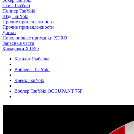
Уокер TsuYoki
Стик TsuYoki
Поппер TsuYoki
Шэд TsuYoki
Прочие принадлежности
Прочие принадлежности
Донки
Поролоновые приманки XTRO
Запасные части
Кормушки XTRO
Каталог Рыбалка
Воблеры TsuYoki
Кренк TsuYoki
Воблер TsuYoki OCCUPANT 75F