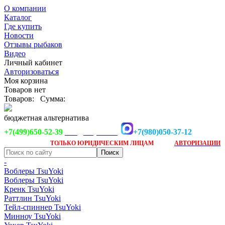
О компании
Каталог
Где купить
Новости
Отзывы рыбаков
Видео
Личный кабинет
Авторизоваться
Моя корзина
Товаров нет
Товаров:
Сумма:
бюджетная альтернатива
+7(499)650-52-39
+7(980)050-37-12
info@tsuyoki.ru
Заказ доступен
после
ТОЛЬКО
ЮРИДИЧЕСКИМ ЛИЦАМ
АВТОРИЗАЦИИ
-
Воблеры TsuYoki
Воблеры TsuYoki
Кренк TsuYoki
Раттлин TsuYoki
Тейл-спиннер TsuYoki
Минноу TsuYoki