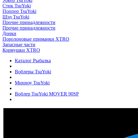
Уокер TsuYoki
Стик TsuYoki
Поппер TsuYoki
Шэд TsuYoki
Прочие принадлежности
Прочие принадлежности
Донки
Поролоновые приманки XTRO
Запасные части
Кормушки XTRO
Каталог Рыбалка
Воблеры TsuYoki
Минноу TsuYoki
Воблер TsuYoki MOVER 90SP