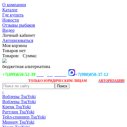
О компании
Каталог
Где купить
Новости
Отзывы рыбаков
Видео
Личный кабинет
Авторизоваться
Моя корзина
Товаров нет
Товаров:
Сумма:
бюджетная альтернатива
+7(499)650-52-39
+7(980)050-37-12
info@tsuyoki.ru
Заказ доступен
после
ТОЛЬКО
ЮРИДИЧЕСКИМ ЛИЦАМ
АВТОРИЗАЦИИ
-
Воблеры TsuYoki
Воблеры TsuYoki
Кренк TsuYoki
Раттлин TsuYoki
Тейл-спиннер TsuYoki
Минноу TsuYoki