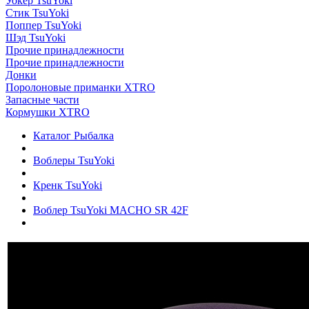
Уокер TsuYoki
Стик TsuYoki
Поппер TsuYoki
Шэд TsuYoki
Прочие принадлежности
Прочие принадлежности
Донки
Поролоновые приманки XTRO
Запасные части
Кормушки XTRO
Каталог Рыбалка
Воблеры TsuYoki
Кренк TsuYoki
Воблер TsuYoki MACHO SR 42F