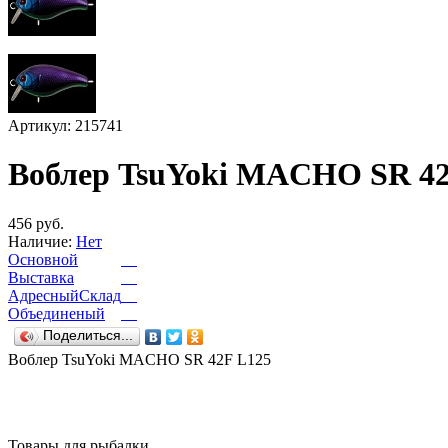
Артикул: 215741
Воблер TsuYoki MACHO SR 42
456 руб.
Наличие:
Нет
Основной
Выставка
АдресныйСклад
Объединеный
Поделиться...
Воблер TsuYoki MACHO SR 42F L125
Товары для рыбалки