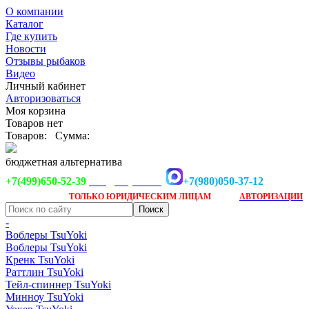
О компании
Каталог
Где купить
Новости
Отзывы рыбаков
Видео
Личный кабинет
Авторизоваться
Моя корзина
Товаров нет
Товаров:
Сумма:
бюджетная альтернатива
+7(499)650-52-39
+7(980)050-37-12
info@tsuyoki.ru
Заказ доступен
после
ТОЛЬКО
ЮРИДИЧЕСКИМ ЛИЦАМ
АВТОРИЗАЦИИ
-
Воблеры TsuYoki
Воблеры TsuYoki
Кренк TsuYoki
Раттлин TsuYoki
Тейл-спиннер TsuYoki
Минноу TsuYoki