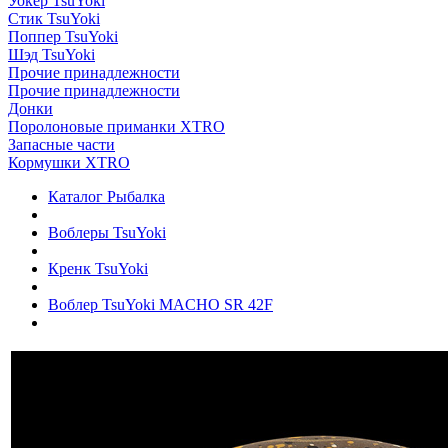
Уокер TsuYoki
Стик TsuYoki
Поппер TsuYoki
Шэд TsuYoki
Прочие принадлежности
Прочие принадлежности
Донки
Поролоновые приманки XTRO
Запасные части
Кормушки XTRO
Каталог Рыбалка
Воблеры TsuYoki
Кренк TsuYoki
Воблер TsuYoki MACHO SR 42F