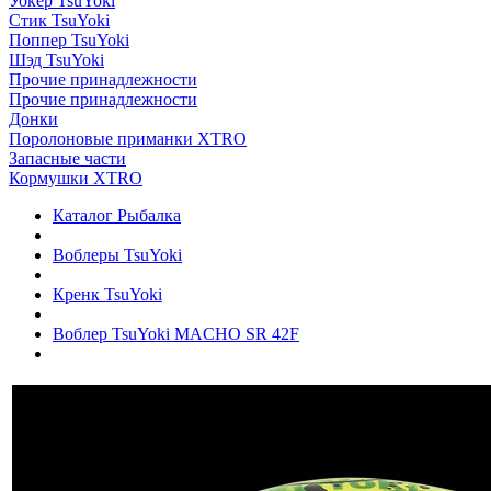
Уокер TsuYoki
Стик TsuYoki
Поппер TsuYoki
Шэд TsuYoki
Прочие принадлежности
Прочие принадлежности
Донки
Поролоновые приманки XTRO
Запасные части
Кормушки XTRO
Каталог Рыбалка
Воблеры TsuYoki
Кренк TsuYoki
Воблер TsuYoki MACHO SR 42F