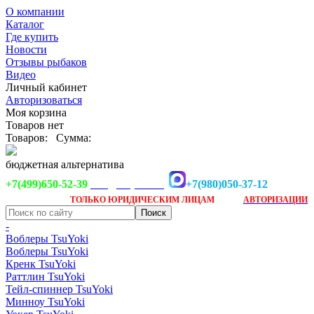
О компании
Каталог
Где купить
Новости
Отзывы рыбаков
Видео
Личный кабинет
Авторизоваться
Моя корзина
Товаров нет
Товаров:
Сумма:
бюджетная альтернатива
+7(499)650-52-39
+7(980)050-37-12
info@tsuyoki.ru
Заказ доступен
после
ТОЛЬКО
ЮРИДИЧЕСКИМ ЛИЦАМ
АВТОРИЗАЦИИ
-
Воблеры TsuYoki
Воблеры TsuYoki
Кренк TsuYoki
Раттлин TsuYoki
Тейл-спиннер TsuYoki
Минноу TsuYoki