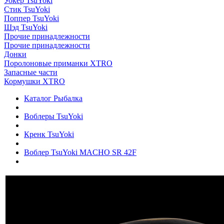
Уокер TsuYoki
Стик TsuYoki
Поппер TsuYoki
Шэд TsuYoki
Прочие принадлежности
Прочие принадлежности
Донки
Поролоновые приманки XTRO
Запасные части
Кормушки XTRO
Каталог Рыбалка
Воблеры TsuYoki
Кренк TsuYoki
Воблер TsuYoki MACHO SR 42F