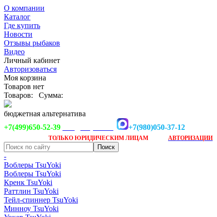
О компании
Каталог
Где купить
Новости
Отзывы рыбаков
Видео
Личный кабинет
Авторизоваться
Моя корзина
Товаров нет
Товаров:
Сумма:
бюджетная альтернатива
+7(499)650-52-39
+7(980)050-37-12
info@tsuyoki.ru
Заказ доступен
после
ТОЛЬКО
ЮРИДИЧЕСКИМ ЛИЦАМ
АВТОРИЗАЦИИ
-
Воблеры TsuYoki
Воблеры TsuYoki
Кренк TsuYoki
Раттлин TsuYoki
Тейл-спиннер TsuYoki
Минноу TsuYoki