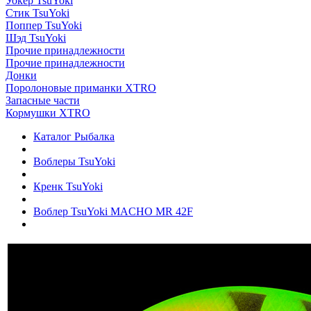
Уокер TsuYoki
Стик TsuYoki
Поппер TsuYoki
Шэд TsuYoki
Прочие принадлежности
Прочие принадлежности
Донки
Поролоновые приманки XTRO
Запасные части
Кормушки XTRO
Каталог Рыбалка
Воблеры TsuYoki
Кренк TsuYoki
Воблер TsuYoki MACHO МR 42F