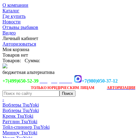
О компании
Каталог
Где купить
Новости
Отзывы рыбаков
Видео
Личный кабинет
Авторизоваться
Моя корзина
Товаров нет
Товаров:
Сумма:
бюджетная альтернатива
+7(499)650-52-39
+7(980)050-37-12
info@tsuyoki.ru
Заказ доступен
после
ТОЛЬКО
ЮРИДИЧЕСКИМ ЛИЦАМ
АВТОРИЗАЦИИ
-
Воблеры TsuYoki
Воблеры TsuYoki
Кренк TsuYoki
Раттлин TsuYoki
Тейл-спиннер TsuYoki
Минноу TsuYoki