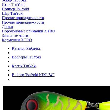
Уокер TsuYoki
Стик TsuYoki
Поппер TsuYoki
Шэд TsuYoki
Прочие принадлежности
Прочие принадлежности
Донки
Поролоновые приманки XTRO
Запасные части
Кормушки XTRO
Каталог Рыбалка
Воблеры TsuYoki
Кренк TsuYoki
Воблер TsuYoki KIKI 54F