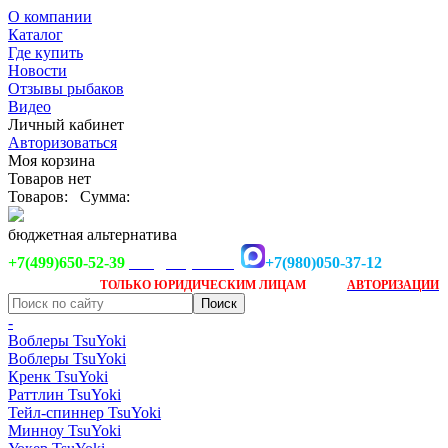
О компании
Каталог
Где купить
Новости
Отзывы рыбаков
Видео
Личный кабинет
Авторизоваться
Моя корзина
Товаров нет
Товаров:
Сумма:
бюджетная альтернатива
+7(499)650-52-39
+7(980)050-37-12
info@tsuyoki.ru
Заказ доступен
после
ТОЛЬКО
ЮРИДИЧЕСКИМ ЛИЦАМ
АВТОРИЗАЦИИ
-
Воблеры TsuYoki
Воблеры TsuYoki
Кренк TsuYoki
Раттлин TsuYoki
Тейл-спиннер TsuYoki
Минноу TsuYoki