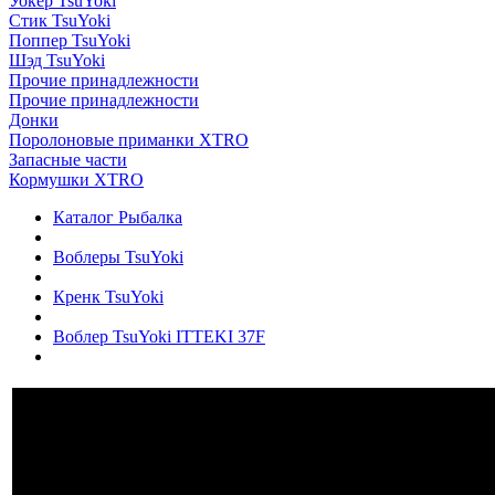
Уокер TsuYoki
Стик TsuYoki
Поппер TsuYoki
Шэд TsuYoki
Прочие принадлежности
Прочие принадлежности
Донки
Поролоновые приманки XTRO
Запасные части
Кормушки XTRO
Каталог Рыбалка
Воблеры TsuYoki
Кренк TsuYoki
Воблер TsuYoki ITTEKI 37F