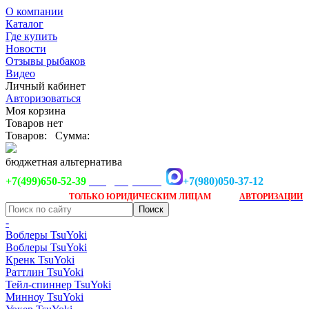
О компании
Каталог
Где купить
Новости
Отзывы рыбаков
Видео
Личный кабинет
Авторизоваться
Моя корзина
Товаров нет
Товаров:
Сумма:
бюджетная альтернатива
+7(499)650-52-39
+7(980)050-37-12
info@tsuyoki.ru
Заказ доступен
после
ТОЛЬКО
ЮРИДИЧЕСКИМ ЛИЦАМ
АВТОРИЗАЦИИ
-
Воблеры TsuYoki
Воблеры TsuYoki
Кренк TsuYoki
Раттлин TsuYoki
Тейл-спиннер TsuYoki
Минноу TsuYoki