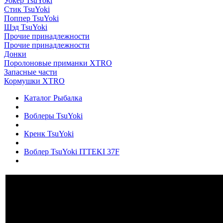
Уокер TsuYoki
Стик TsuYoki
Поппер TsuYoki
Шэд TsuYoki
Прочие принадлежности
Прочие принадлежности
Донки
Поролоновые приманки XTRO
Запасные части
Кормушки XTRO
Каталог Рыбалка
Воблеры TsuYoki
Кренк TsuYoki
Воблер TsuYoki ITTEKI 37F