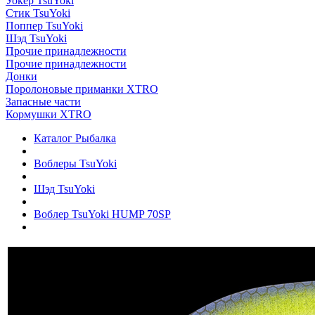
Уокер TsuYoki
Стик TsuYoki
Поппер TsuYoki
Шэд TsuYoki
Прочие принадлежности
Прочие принадлежности
Донки
Поролоновые приманки XTRO
Запасные части
Кормушки XTRO
Каталог Рыбалка
Воблеры TsuYoki
Шэд TsuYoki
Воблер TsuYoki HUMP 70SP