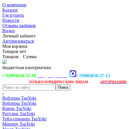
О компании
Каталог
Где купить
Новости
Отзывы рыбаков
Видео
Личный кабинет
Авторизоваться
Моя корзина
Товаров нет
Товаров:
Сумма:
бюджетная альтернатива
+7(499)650-52-39
+7(980)050-37-12
info@tsuyoki.ru
Заказ доступен
после
ТОЛЬКО
ЮРИДИЧЕСКИМ ЛИЦАМ
АВТОРИЗАЦИИ
-
Воблеры TsuYoki
Воблеры TsuYoki
Кренк TsuYoki
Раттлин TsuYoki
Тейл-спиннер TsuYoki
Минноу TsuYoki