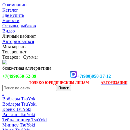
О компании
Каталог
Где купить
Новости
Отзывы рыбаков
Видео
Личный кабинет
Авторизоваться
Моя корзина
Товаров нет
Товаров:
Сумма:
бюджетная альтернатива
+7(499)650-52-39
+7(980)050-37-12
info@tsuyoki.ru
Заказ доступен
после
ТОЛЬКО
ЮРИДИЧЕСКИМ ЛИЦАМ
АВТОРИЗАЦИИ
-
Воблеры TsuYoki
Воблеры TsuYoki
Кренк TsuYoki
Раттлин TsuYoki
Тейл-спиннер TsuYoki
Минноу TsuYoki