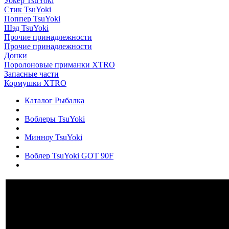
Уокер TsuYoki
Стик TsuYoki
Поппер TsuYoki
Шэд TsuYoki
Прочие принадлежности
Прочие принадлежности
Донки
Поролоновые приманки XTRO
Запасные части
Кормушки XTRO
Каталог Рыбалка
Воблеры TsuYoki
Минноу TsuYoki
Воблер TsuYoki GOT 90F