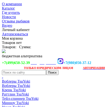
О компании
Каталог
Где купить
Новости
Отзывы рыбаков
Видео
Личный кабинет
Авторизоваться
Моя корзина
Товаров нет
Товаров:
Сумма:
бюджетная альтернатива
+7(499)650-52-39
+7(980)050-37-12
info@tsuyoki.ru
Заказ доступен
после
ТОЛЬКО
ЮРИДИЧЕСКИМ ЛИЦАМ
АВТОРИЗАЦИИ
-
Воблеры TsuYoki
Воблеры TsuYoki
Кренк TsuYoki
Раттлин TsuYoki
Тейл-спиннер TsuYoki
Минноу TsuYoki