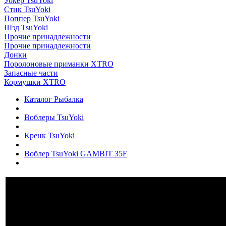
Уокер TsuYoki
Стик TsuYoki
Поппер TsuYoki
Шэд TsuYoki
Прочие принадлежности
Прочие принадлежности
Донки
Поролоновые приманки XTRO
Запасные части
Кормушки XTRO
Каталог Рыбалка
Воблеры TsuYoki
Кренк TsuYoki
Воблер TsuYoki GAMBIT 35F