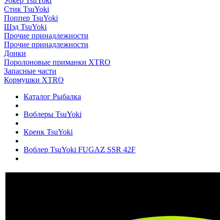
Уокер TsuYoki
Стик TsuYoki
Поппер TsuYoki
Шэд TsuYoki
Прочие принадлежности
Прочие принадлежности
Донки
Поролоновые приманки XTRO
Запасные части
Кормушки XTRO
Каталог Рыбалка
Воблеры TsuYoki
Кренк TsuYoki
Воблер TsuYoki FUGAZ SSR 42F