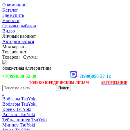
О компании
Каталог
Где купить
Новости
Отзывы рыбаков
Видео
Личный кабинет
Авторизоваться
Моя корзина
Товаров нет
Товаров:
Сумма:
бюджетная альтернатива
+7(499)650-52-39
+7(980)050-37-12
info@tsuyoki.ru
Заказ доступен
после
ТОЛЬКО
ЮРИДИЧЕСКИМ ЛИЦАМ
АВТОРИЗАЦИИ
-
Воблеры TsuYoki
Воблеры TsuYoki
Кренк TsuYoki
Раттлин TsuYoki
Тейл-спиннер TsuYoki
Минноу TsuYoki