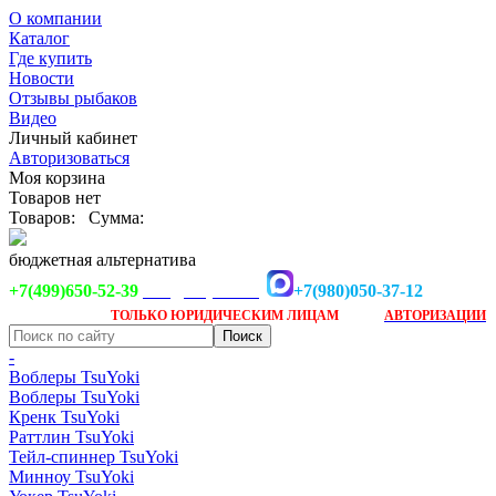
О компании
Каталог
Где купить
Новости
Отзывы рыбаков
Видео
Личный кабинет
Авторизоваться
Моя корзина
Товаров нет
Товаров:
Сумма:
бюджетная альтернатива
+7(499)650-52-39
+7(980)050-37-12
info@tsuyoki.ru
Заказ доступен
после
ТОЛЬКО
ЮРИДИЧЕСКИМ ЛИЦАМ
АВТОРИЗАЦИИ
-
Воблеры TsuYoki
Воблеры TsuYoki
Кренк TsuYoki
Раттлин TsuYoki
Тейл-спиннер TsuYoki
Минноу TsuYoki