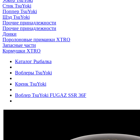
Уокер TsuYoki
Стик TsuYoki
Поппер TsuYoki
Шэд TsuYoki
Прочие принадлежности
Прочие принадлежности
Донки
Поролоновые приманки XTRO
Запасные части
Кормушки XTRO
Каталог Рыбалка
Воблеры TsuYoki
Кренк TsuYoki
Воблер TsuYoki FUGAZ SSR 36F