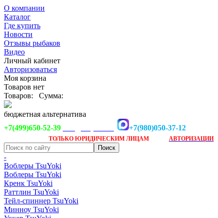
О компании
Каталог
Где купить
Новости
Отзывы рыбаков
Видео
Личный кабинет
Авторизоваться
Моя корзина
Товаров нет
Товаров:
Сумма:
бюджетная альтернатива
+7(499)650-52-39
+7(980)050-37-12
info@tsuyoki.ru
Заказ доступен
после
ТОЛЬКО
ЮРИДИЧЕСКИМ ЛИЦАМ
АВТОРИЗАЦИИ
-
Воблеры TsuYoki
Воблеры TsuYoki
Кренк TsuYoki
Раттлин TsuYoki
Тейл-спиннер TsuYoki
Минноу TsuYoki