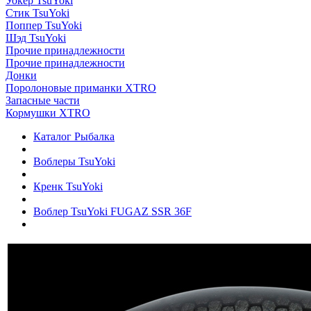
Уокер TsuYoki
Стик TsuYoki
Поппер TsuYoki
Шэд TsuYoki
Прочие принадлежности
Прочие принадлежности
Донки
Поролоновые приманки XTRO
Запасные части
Кормушки XTRO
Каталог Рыбалка
Воблеры TsuYoki
Кренк TsuYoki
Воблер TsuYoki FUGAZ SSR 36F