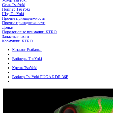
Уокер TsuYoki
Стик TsuYoki
Поппер TsuYoki
Шэд TsuYoki
Прочие принадлежности
Прочие принадлежности
Донки
Поролоновые приманки XTRO
Запасные части
Кормушки XTRO
Каталог Рыбалка
Воблеры TsuYoki
Кренк TsuYoki
Воблер TsuYoki FUGAZ DR 36F