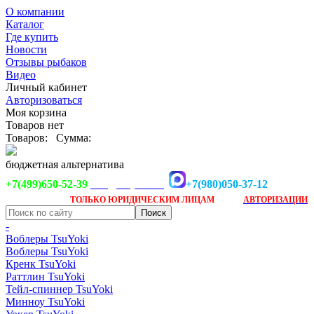
О компании
Каталог
Где купить
Новости
Отзывы рыбаков
Видео
Личный кабинет
Авторизоваться
Моя корзина
Товаров нет
Товаров:
Сумма:
бюджетная альтернатива
+7(499)650-52-39
+7(980)050-37-12
info@tsuyoki.ru
Заказ доступен
после
ТОЛЬКО
ЮРИДИЧЕСКИМ ЛИЦАМ
АВТОРИЗАЦИИ
-
Воблеры TsuYoki
Воблеры TsuYoki
Кренк TsuYoki
Раттлин TsuYoki
Тейл-спиннер TsuYoki
Минноу TsuYoki