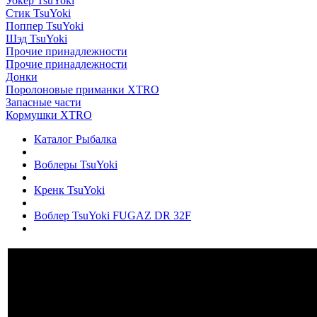
Уокер TsuYoki
Стик TsuYoki
Поппер TsuYoki
Шэд TsuYoki
Прочие принадлежности
Прочие принадлежности
Донки
Поролоновые приманки XTRO
Запасные части
Кормушки XTRO
Каталог Рыбалка
Воблеры TsuYoki
Кренк TsuYoki
Воблер TsuYoki FUGAZ DR 32F