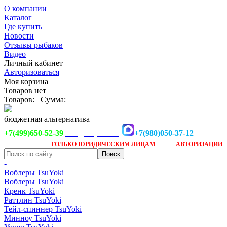
О компании
Каталог
Где купить
Новости
Отзывы рыбаков
Видео
Личный кабинет
Авторизоваться
Моя корзина
Товаров нет
Товаров:
Сумма:
бюджетная альтернатива
+7(499)650-52-39
+7(980)050-37-12
info@tsuyoki.ru
Заказ доступен
после
ТОЛЬКО
ЮРИДИЧЕСКИМ ЛИЦАМ
АВТОРИЗАЦИИ
-
Воблеры TsuYoki
Воблеры TsuYoki
Кренк TsuYoki
Раттлин TsuYoki
Тейл-спиннер TsuYoki
Минноу TsuYoki