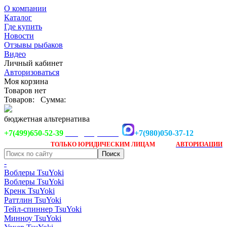
О компании
Каталог
Где купить
Новости
Отзывы рыбаков
Видео
Личный кабинет
Авторизоваться
Моя корзина
Товаров нет
Товаров:
Сумма:
бюджетная альтернатива
+7(499)650-52-39
+7(980)050-37-12
info@tsuyoki.ru
Заказ доступен
после
ТОЛЬКО
ЮРИДИЧЕСКИМ ЛИЦАМ
АВТОРИЗАЦИИ
-
Воблеры TsuYoki
Воблеры TsuYoki
Кренк TsuYoki
Раттлин TsuYoki
Тейл-спиннер TsuYoki
Минноу TsuYoki