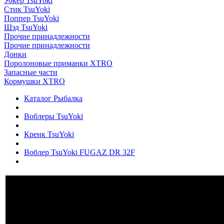
Уокер TsuYoki
Стик TsuYoki
Поппер TsuYoki
Шэд TsuYoki
Прочие принадлежности
Прочие принадлежности
Донки
Поролоновые приманки XTRO
Запасные части
Кормушки XTRO
Каталог Рыбалка
Воблеры TsuYoki
Кренк TsuYoki
Воблер TsuYoki FUGAZ DR 32F